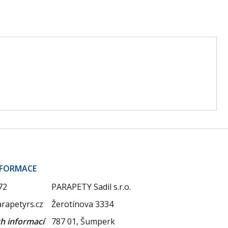
NFORMACE
72
PARAPETY Sadil s.r.o.
rapetyrs.cz
Žerotínova 3334
ch informací
787 01, Šumperk