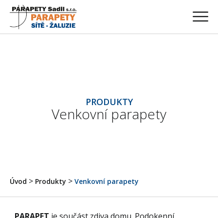
PRODUKTY
Venkovní parapety
>
>
Úvod
Produkty
Venkovní parapety
PARAPET
je součást zdiva domu. Podokenní,