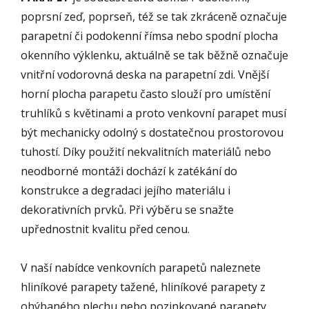
poprsní zeď, poprseň, též se tak zkráceně označuje
parapetní či podokenní římsa nebo spodní plocha
okenního výklenku, aktuálně se tak běžně označuje
vnitřní vodorovná deska na parapetní zdi. Vnější
horní plocha parapetu často slouží pro umístění
truhlíků s květinami a proto venkovní parapet musí
být mechanicky odolný s dostatečnou prostorovou
tuhostí. Díky použití nekvalitních materiálů nebo
neodborné montáži dochází k zatékání do
konstrukce a degradaci jejího materiálu i
dekorativních prvků. Při výběru se snažte
upřednostnit kvalitu před cenou.
V naší nabídce venkovních parapetů naleznete
hliníkové parapety tažené, hliníkové parapety z
ohýbaného plechu nebo pozinkované parapety.