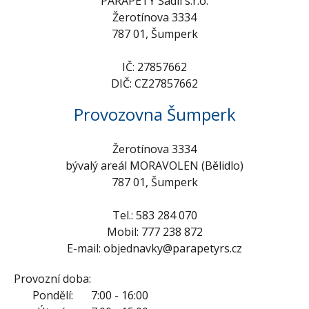
PARAPETY Sadil s.r.o.
Žerotínova 3334
787 01, Šumperk
IČ: 27857662
DIČ: CZ27857662
Provozovna Šumperk
Žerotínova 3334
bývalý areál MORAVOLEN (Bělidlo)
787 01, Šumperk
Tel.: 583 284 070
Mobil: 777 238 872
E-mail: objednavky@parapetyrs.cz
Provozní doba:
Pondělí:
7:00 - 16:00