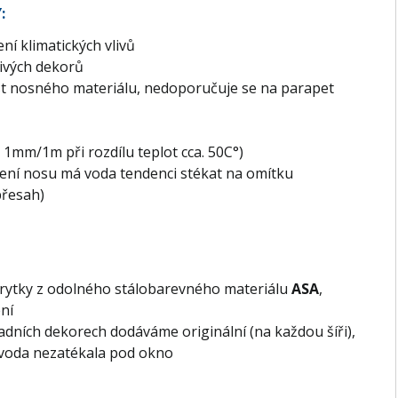
:
ní klimatických vlivů
ivých dekorů
st nosného materiálu, nedoporučuje se na parapet
 1mm/1m při rozdílu teplot cca. 50C°)
ení nosu má voda tendenci stékat na omítku
přesah)
rytky z odolného stálobarevného materiálu
ASA
,
ní
ladních dekorech dodáváme originální (na každou šíři),
 voda nezatékala pod okno