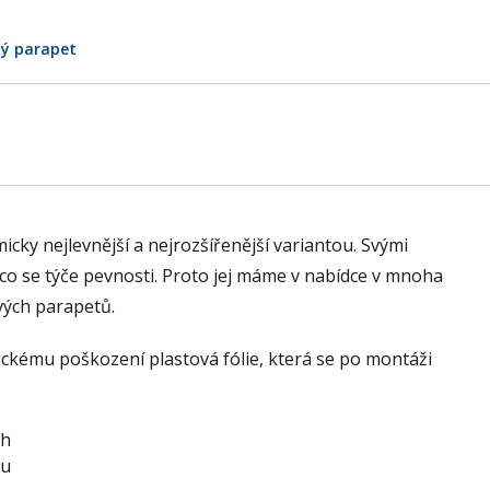
ý parapet
ky nejlevnější a nejrozšířenější variantou. Svými
co se týče pevnosti. Proto jej máme v nabídce v mnoha
vých parapetů.
kému poškození plastová fólie, která se po montáži
ch
tu