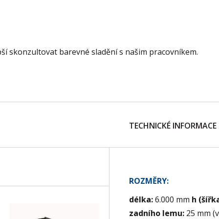
pší skonzultovat barevné sladění s našim pracovníkem.
TECHNICKÉ INFORMACE
ROZMĚRY:
délka:
6.000 mm
h (šířk
zadního lemu:
25 mm (v 