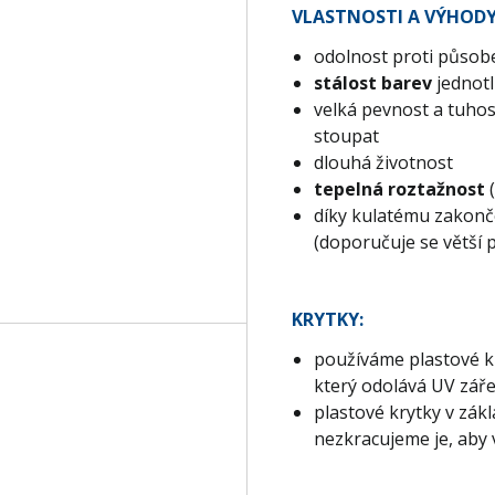
VLASTNOSTI A VÝHODY
odolnost proti působe
stálost barev
jednotl
velká pevnost a tuho
stoupat
dlouhá životnost
tepelná roztažnost
(
díky kulatému zakonč
(doporučuje se větší 
KRYTKY:
používáme plastové k
který odolává UV záře
plastové krytky v zák
nezkracujeme je, aby