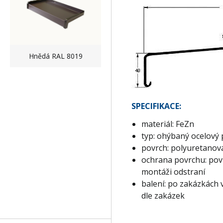
Hnědá RAL 8019
SPECIFIKACE:
materiál: FeZn
typ: ohýbaný ocelový 
povrch: polyuretanov
ochrana povrchu: povr
montáži odstraní
balení: po zakázkách 
dle zakázek