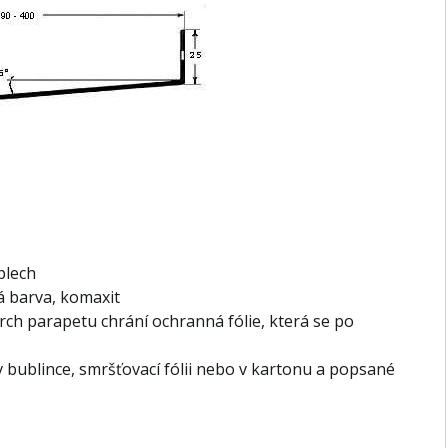
plech
á barva, komaxit
ch parapetu chrání ochranná fólie, která se po
v bublince, smršťovací fólii nebo v kartonu a popsané