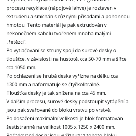
procesu recyklace (nápojové lahve) je roztaven v
extruderu a smíchán s různými přísadami a pohonnou
hmotou. Tento materiál je pak extrudován v
nekonečném kabelu tvořeném mnoha malými
„řetězci“.
Po vytlačování se struny spojí do surové desky o
tloušťce, v závislosti na hustotě, cca 50-70 mm a šířce
cca 1050 mm.
Po ochlazení se hrubá deska vyřízne na délku cca
1300 mm a naformátuje se čtyřkolitrálně.
Tloušťka desky je tak snížena na cca 45 mm.
V dalším procesu, surové desky podstoupit vytápění a
jsou pak svařované do bloku vrstvu po vrstvě.
Po dosažení maximální velikosti je blok formátován
šestistranně na velikost 1005 x 1250 x 2400 mm.
Požadované desky jsou vyříznuty z tohoto bloku.