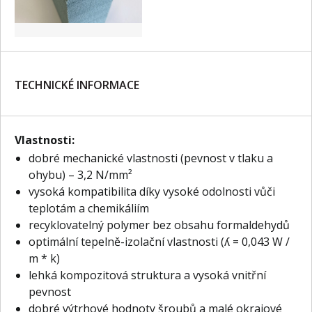
TECHNICKÉ INFORMACE
Vlastnosti:
dobré mechanické vlastnosti (pevnost v tlaku a
ohybu) – 3,2 N/mm²
vysoká kompatibilita díky vysoké odolnosti vůči
teplotám a chemikáliím
recyklovatelný polymer bez obsahu formaldehydů
optimální tepelně-izolační vlastnosti (ʎ = 0,043 W /
m * k)
lehká kompozitová struktura a vysoká vnitřní
pevnost
dobré výtrhové hodnoty šroubů a malé okrajové