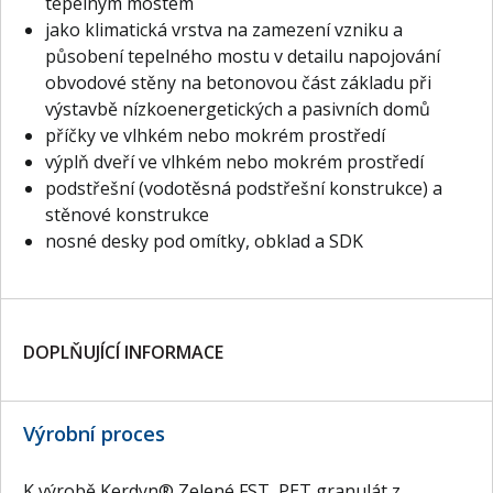
tepelným mostem
jako klimatická vrstva na zamezení vzniku a
působení tepelného mostu v detailu napojování
obvodové stěny na betonovou část základu při
výstavbě nízkoenergetických a pasivních domů
příčky ve vlhkém nebo mokrém prostředí
výplň dveří ve vlhkém nebo mokrém prostředí
podstřešní (vodotěsná podstřešní konstrukce) a
stěnové konstrukce
nosné desky pod omítky, obklad a SDK
DOPLŇUJÍCÍ INFORMACE
Výrobní proces
K výrobě Kerdyn® Zelené FST, PET granulát z