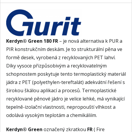
Kerdyn® Green 180 FR
– je nová alternativa k PUR a
PIR konstrukčním deskám. Je to strukturální pěna ve
formě desek, vyrobená z recyklovaných PET lahví.
Díky vysoce přizpůsobivým a recyklovatelným
schopnostem poskytuje tento termoplastický materiál
jádra z PET (polyethylen-tereftalát) adekvátní řešení s
širokou škálou aplikací a procesů. Termoplastické
recyklované pěnové jádro je velice lehké, má vynikající
tepelně-izolační vlastnosti, nepropouští vlhkost a
odolává vysokým teplotám a chemikáliím.
Kerdyn® Green
označený zkratkou
FR
( Fire