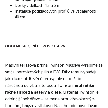
Desky v délkách 4,5 a 6 m
Instalace podkladových profilů ve vzdálenosti
40 cm
ODOLNÉ SPOJENÍ BOROVICE A PVC
Masivní terasová prkna Twinson Massive vyrábíme ze
směsi borovicových pilin a PVC. Díky tomu vypadají
jako luxusní dřevěné terasy, ale nepotřebují
náročnou údržbu. S terasou Twinson
neutratíte
ročně tisíce za nátěry a oleje.
Materiál Twinson je
odolnější než dřevo – zejména proti dřevokazným
houbám, hmyzu a vlhkosti. Na jeho odolnost dáváme