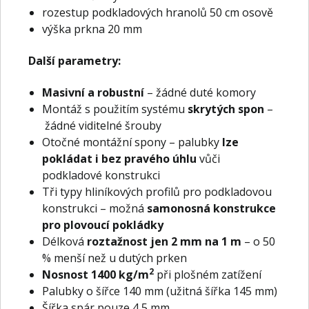
rozestup podkladových hranolů 50 cm osově
výška prkna 20 mm
Další parametry:
Masivní a robustní
– žádné duté komory
Montáž s použitím systému
skrytých spon
–
žádné viditelné šrouby
Otočné montážní spony – palubky
lze
pokládat i bez pravého úhlu
vůči
podkladové konstrukci
Tři typy hliníkových profilů pro podkladovou
konstrukci – možná
samonosná konstrukce
pro plovoucí pokládky
Délková
roztažnost jen 2 mm na 1 m
– o 50
% menší než u dutých prken
2
Nosnost 1400 kg/m
při plošném zatížení
Palubky o šířce 140 mm (užitná šířka 145 mm)
Šířka spár pouze 4,5 mm